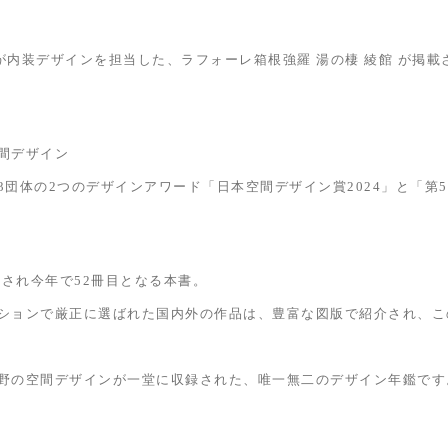
GN が内装デザインを担当した、ラフォーレ箱根強羅 湯の棲 綾館 が掲
間デザイン
3団体の2つのデザインアワード「日本空間デザイン賞2024」と「第
創刊され今年で52冊目となる本書。
ションで厳正に選ばれた国内外の作品は、豊富な図版で紹介され、こ
野の空間デザインが一堂に収録された、唯一無二のデザイン年鑑です